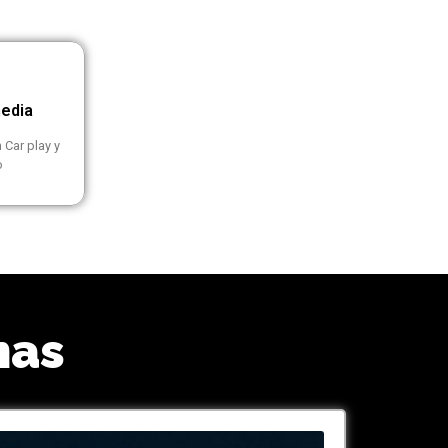
media
 Car play y
o
nas