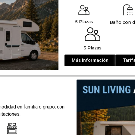
5 Plazas
Baño con 
5 Plazas
Más Información
Taríf
modidad en familia o grupo, con
itaciones.